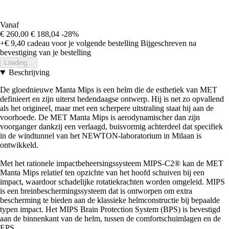
Vanaf
€ 260,00
€ 188,04
-28%
+€ 9,40
cadeau voor je volgende bestelling
Bijgeschreven na
bevestiging van je bestelling
Loading...
Beschrijving
De gloednieuwe Manta Mips is een helm die de esthetiek van MET
definieert en zijn uiterst hedendaagse ontwerp. Hij is net zo opvallend
als het origineel, maar met een scherpere uitstraling staat hij aan de
voorhoede. De MET Manta Mips is aerodynamischer dan zijn
voorganger dankzij een verlaagd, buisvormig achterdeel dat specifiek
in de windtunnel van het NEWTON-laboratorium in Milaan is
ontwikkeld.
Met het rationele impactbeheersingssysteem MIPS-C2® kan de MET
Manta Mips relatief ten opzichte van het hoofd schuiven bij een
impact, waardoor schadelijke rotatiekrachten worden omgeleid. MIPS
is een breinbeschermingssysteem dat is ontworpen om extra
bescherming te bieden aan de klassieke helmconstructie bij bepaalde
typen impact. Het MIPS Brain Protection System (BPS) is bevestigd
aan de binnenkant van de helm, tussen de comfortschuimlagen en de
EPS.