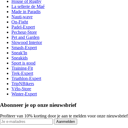
House of Rugby
La sellerie de Maé
Made in Paradis
Nauti-wave
On-Fight
Padel-Expert
Pecheur-Store
Pet and Garden
Slowood Interior
Smash-Expert
Sneak'In
Sneakids
Sport is good
Training-Fit
Trek-Expert
Triathlon-Expert
TripNBikers
Vélo-Store
Winter-Expert
Abonneer je op onze nieuwsbrief
Profiteer van 10% korting door je aan te melden voor onze nieuwsbrief
Aanmelden