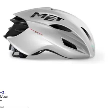
+3
Maat
*