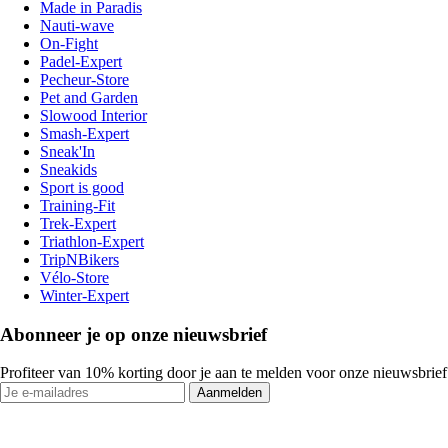
Made in Paradis
Nauti-wave
On-Fight
Padel-Expert
Pecheur-Store
Pet and Garden
Slowood Interior
Smash-Expert
Sneak'In
Sneakids
Sport is good
Training-Fit
Trek-Expert
Triathlon-Expert
TripNBikers
Vélo-Store
Winter-Expert
Abonneer je op onze nieuwsbrief
Profiteer van 10% korting door je aan te melden voor onze nieuwsbrief
Aanmelden