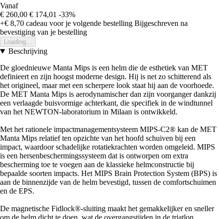
Vanaf
€ 260,00
€ 174,01
-33%
+€ 8,70
cadeau voor je volgende bestelling
Bijgeschreven na
bevestiging van je bestelling
Loading...
Beschrijving
De gloednieuwe Manta Mips is een helm die de esthetiek van MET
definieert en zijn hoogst moderne design. Hij is net zo schitterend als
het origineel, maar met een scherpere look staat hij aan de voorhoede.
De MET Manta Mips is aerodynamischer dan zijn voorganger dankzij
een verlaagde buisvormige achterkant, die specifiek in de windtunnel
van het NEWTON-laboratorium in Milaan is ontwikkeld.
Met het rationele impactmanagementsysteem MIPS-C2® kan de MET
Manta Mips relatief ten opzichte van het hoofd schuiven bij een
impact, waardoor schadelijke rotatiekrachten worden omgeleid. MIPS
is een hersenbeschermingssysteem dat is ontworpen om extra
bescherming toe te voegen aan de klassieke helmconstructie bij
bepaalde soorten impacts. Het MIPS Brain Protection System (BPS) is
aan de binnenzijde van de helm bevestigd, tussen de comfortschuimen
en de EPS.
De magnetische Fidlock®-sluiting maakt het gemakkelijker en sneller
om de helm dicht te doen, wat de overgangstijden in de triatlon