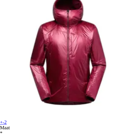
+-2
Maat
*