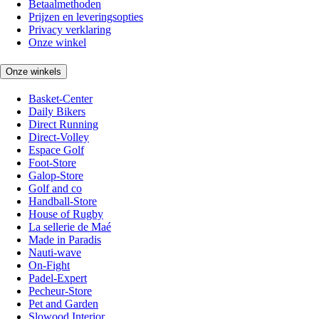
Betaalmethoden
Prijzen en leveringsopties
Privacy verklaring
Onze winkel
Onze winkels
Basket-Center
Daily Bikers
Direct Running
Direct-Volley
Espace Golf
Foot-Store
Galop-Store
Golf and co
Handball-Store
House of Rugby
La sellerie de Maé
Made in Paradis
Nauti-wave
On-Fight
Padel-Expert
Pecheur-Store
Pet and Garden
Slowood Interior