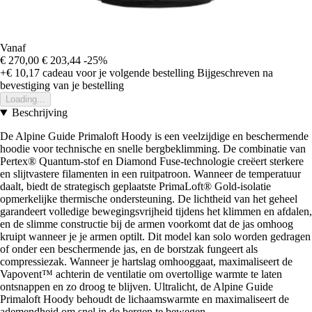
Vanaf
€ 270,00
€ 203,44
-25%
+€ 10,17
cadeau voor je volgende bestelling
Bijgeschreven na
bevestiging van je bestelling
Loading...
Beschrijving
De Alpine Guide Primaloft Hoody is een veelzijdige en beschermende
hoodie voor technische en snelle bergbeklimming. De combinatie van
Pertex® Quantum-stof en Diamond Fuse-technologie creëert sterkere
en slijtvastere filamenten in een ruitpatroon. Wanneer de temperatuur
daalt, biedt de strategisch geplaatste PrimaLoft® Gold-isolatie
opmerkelijke thermische ondersteuning. De lichtheid van het geheel
garandeert volledige bewegingsvrijheid tijdens het klimmen en afdalen,
en de slimme constructie bij de armen voorkomt dat de jas omhoog
kruipt wanneer je je armen optilt. Dit model kan solo worden gedragen
of onder een beschermende jas, en de borstzak fungeert als
compressiezak. Wanneer je hartslag omhooggaat, maximaliseert de
Vapovent™ achterin de ventilatie om overtollige warmte te laten
ontsnappen en zo droog te blijven. Ultralicht, de Alpine Guide
Primaloft Hoody behoudt de lichaamswarmte en maximaliseert de
ademendheid om snel in de bergen te bewegen.