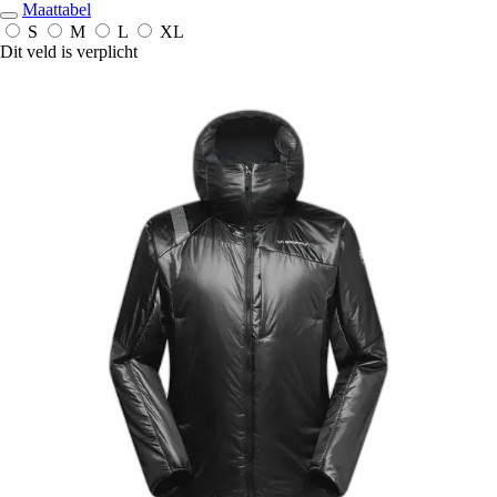
Maattabel
S
M
L
XL
Dit veld is verplicht