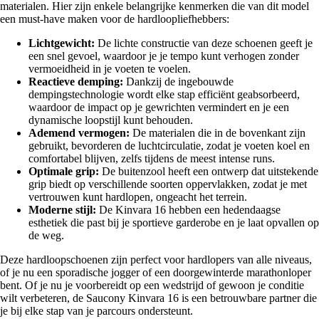
materialen. Hier zijn enkele belangrijke kenmerken die van dit model
een must-have maken voor de hardloopliefhebbers:
Lichtgewicht:
De lichte constructie van deze schoenen geeft je
een snel gevoel, waardoor je je tempo kunt verhogen zonder
vermoeidheid in je voeten te voelen.
Reactieve demping:
Dankzij de ingebouwde
dempingstechnologie wordt elke stap efficiënt geabsorbeerd,
waardoor de impact op je gewrichten vermindert en je een
dynamische loopstijl kunt behouden.
Ademend vermogen:
De materialen die in de bovenkant zijn
gebruikt, bevorderen de luchtcirculatie, zodat je voeten koel en
comfortabel blijven, zelfs tijdens de meest intense runs.
Optimale grip:
De buitenzool heeft een ontwerp dat uitstekende
grip biedt op verschillende soorten oppervlakken, zodat je met
vertrouwen kunt hardlopen, ongeacht het terrein.
Moderne stijl:
De Kinvara 16 hebben een hedendaagse
esthetiek die past bij je sportieve garderobe en je laat opvallen op
de weg.
Deze hardloopschoenen zijn perfect voor hardlopers van alle niveaus,
of je nu een sporadische jogger of een doorgewinterde marathonloper
bent. Of je nu je voorbereidt op een wedstrijd of gewoon je conditie
wilt verbeteren, de Saucony Kinvara 16 is een betrouwbare partner die
je bij elke stap van je parcours ondersteunt.