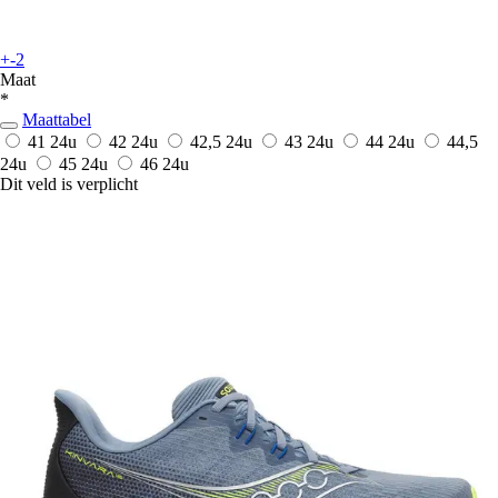
+-2
Maat
*
Maattabel
41
24u
42
24u
42,5
24u
43
24u
44
24u
44,5
24u
45
24u
46
24u
Dit veld is verplicht