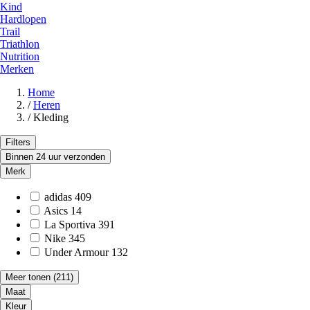
Kind
Hardlopen
Trail
Triathlon
Nutrition
Merken
Home
/
Heren
/
Kleding
Filters
Binnen 24 uur verzonden
Merk
adidas
409
Asics
14
La Sportiva
391
Nike
345
Under Armour
132
Meer tonen
(211)
Maat
Kleur