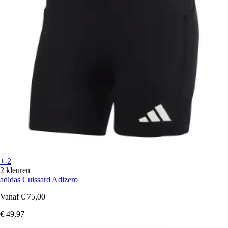
+-2
2 kleuren
adidas
Cuissard Adizero
Vanaf
€ 75,00
€ 49,97