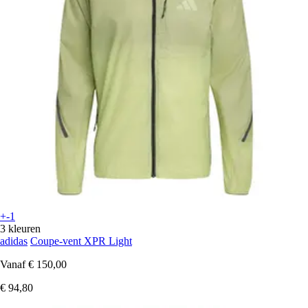
+-1
3 kleuren
adidas
Coupe-vent XPR Light
Vanaf
€ 150,00
€ 94,80