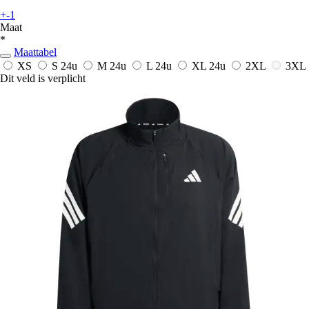
+-1
Maat
*
Maattabel
XS
S
24u
M
24u
L
24u
XL
24u
2XL
3XL
Dit veld is verplicht