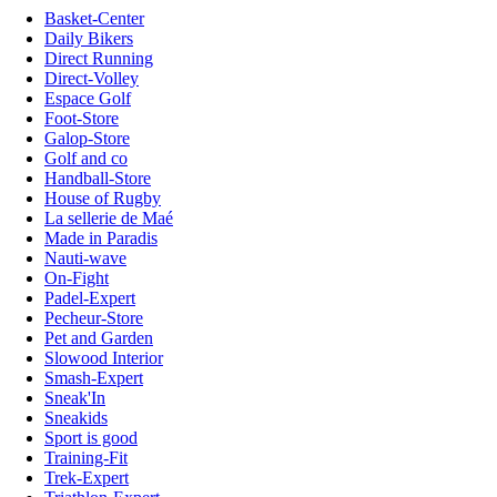
Basket-Center
Daily Bikers
Direct Running
Direct-Volley
Espace Golf
Foot-Store
Galop-Store
Golf and co
Handball-Store
House of Rugby
La sellerie de Maé
Made in Paradis
Nauti-wave
On-Fight
Padel-Expert
Pecheur-Store
Pet and Garden
Slowood Interior
Smash-Expert
Sneak'In
Sneakids
Sport is good
Training-Fit
Trek-Expert