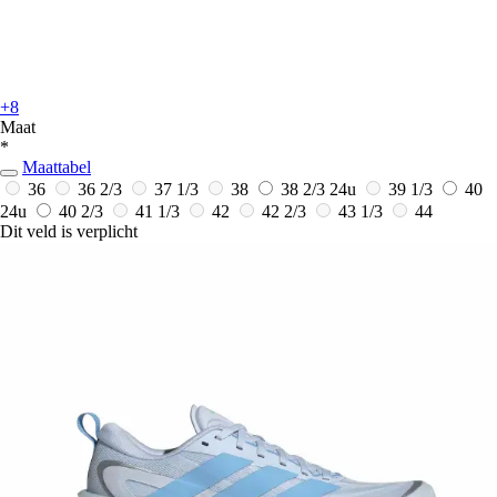
+8
Maat
*
Maattabel
36
36 2/3
37 1/3
38
38 2/3
24u
39 1/3
40
24u
40 2/3
41 1/3
42
42 2/3
43 1/3
44
Dit veld is verplicht