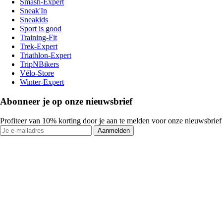
Smash-Expert
Sneak'In
Sneakids
Sport is good
Training-Fit
Trek-Expert
Triathlon-Expert
TripNBikers
Vélo-Store
Winter-Expert
Abonneer je op onze nieuwsbrief
Profiteer van 10% korting door je aan te melden voor onze nieuwsbrief
Aanmelden