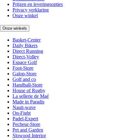
Prijzen en leveringsopties
Privacy verklaring
Onze winkel
Onze winkels
Basket-Center
Daily Bikers
Direct Running
Direct-Volley
Espace Golf
Foot-Store
Galop-Store
Golf and co
Handball-Store
House of Rugby
La sellerie de Maé
Made in Paradis
Nauti-wave
On-Fight
Padel-Expert
Pecheur-Store
Pet and Garden
Slowood Interior