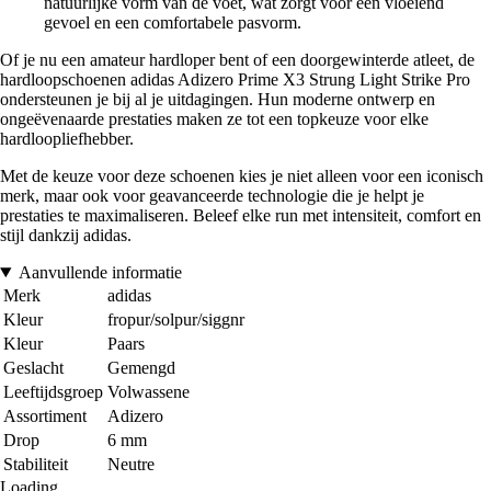
natuurlijke vorm van de voet, wat zorgt voor een vloeiend
gevoel en een comfortabele pasvorm.
Of je nu een amateur hardloper bent of een doorgewinterde atleet, de
hardloopschoenen adidas Adizero Prime X3 Strung Light Strike Pro
ondersteunen je bij al je uitdagingen. Hun moderne ontwerp en
ongeëvenaarde prestaties maken ze tot een topkeuze voor elke
hardloopliefhebber.
Met de keuze voor deze schoenen kies je niet alleen voor een iconisch
merk, maar ook voor geavanceerde technologie die je helpt je
prestaties te maximaliseren. Beleef elke run met intensiteit, comfort en
stijl dankzij adidas.
Aanvullende informatie
Merk
adidas
Kleur
fropur/solpur/siggnr
Kleur
Paars
Geslacht
Gemengd
Leeftijdsgroep
Volwassene
Assortiment
Adizero
Drop
6 mm
Stabiliteit
Neutre
Loading...