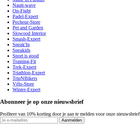
Nauti-wave
On-Fight
Padel-Expert
Pecheur-Store
Pet and Garden
Slowood Interior
Smash-Expert
Sneak'In
Sneakids
Sport is good
Training-Fit
Trek-Expert
Triathlon-Expert
TripNBikers
Vélo-Store
Winter-Expert
Abonneer je op onze nieuwsbrief
Profiteer van 10% korting door je aan te melden voor onze nieuwsbrief
Aanmelden