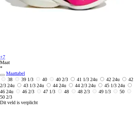
+7
Maat
*
Maattabel
38
39 1/3
40
40 2/3
41 1/3
24u
42
24u
42
2/3
24u
43 1/3
24u
44
24u
44 2/3
24u
45 1/3
24u
46
24u
46 2/3
47 1/3
48
48 2/3
49 1/3
50
50 2/3
Dit veld is verplicht