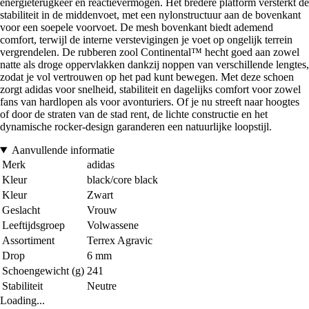
energieterugkeer en reactievermogen. Het bredere platform versterkt de
stabiliteit in de middenvoet, met een nylonstructuur aan de bovenkant
voor een soepele voorvoet. De mesh bovenkant biedt ademend
comfort, terwijl de interne verstevigingen je voet op ongelijk terrein
vergrendelen. De rubberen zool Continental™ hecht goed aan zowel
natte als droge oppervlakken dankzij noppen van verschillende lengtes,
zodat je vol vertrouwen op het pad kunt bewegen. Met deze schoen
zorgt adidas voor snelheid, stabiliteit en dagelijks comfort voor zowel
fans van hardlopen als voor avonturiers. Of je nu streeft naar hoogtes
of door de straten van de stad rent, de lichte constructie en het
dynamische rocker-design garanderen een natuurlijke loopstijl.
Aanvullende informatie
Merk
adidas
Kleur
black/core black
Kleur
Zwart
Geslacht
Vrouw
Leeftijdsgroep
Volwassene
Assortiment
Terrex Agravic
Drop
6 mm
Schoengewicht (g)
241
Stabiliteit
Neutre
Loading...