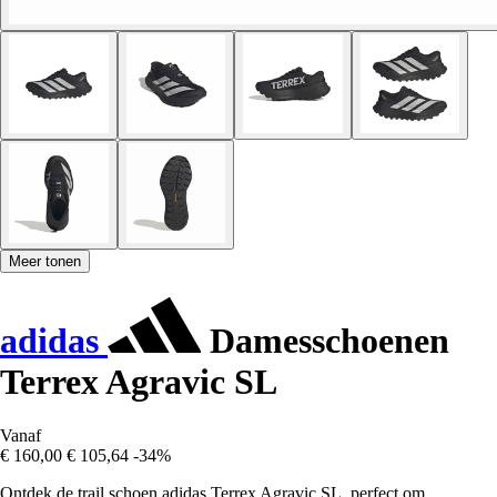
Meer tonen
adidas
Damesschoenen
Terrex Agravic SL
Vanaf
€ 160,00
€ 105,64
-34%
Ontdek de trail schoen adidas Terrex Agravic SL, perfect om