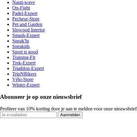
Nauti-wave
On-Fight
Padel-Expert
Pecheur-Store
Pet and Garden
Slowood Interior
Smash-Expert
Sneak'In
Sneakids
Sport is good
Training-Fit
Trek-Expert
Triathlon-Expert
TripNBikers
Vélo-Store
Winter-Expert
Abonneer je op onze nieuwsbrief
Profiteer van 10% korting door je aan te melden voor onze nieuwsbrief
Aanmelden