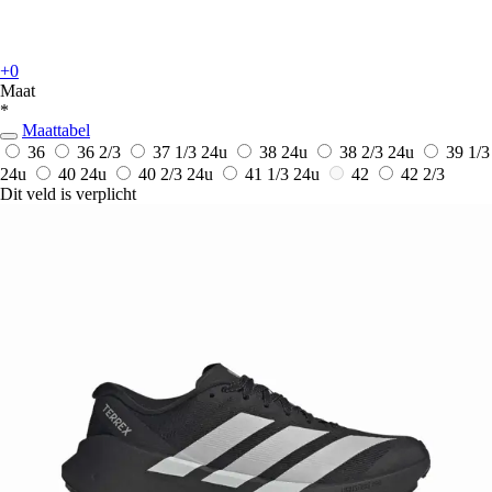
+0
Maat
*
Maattabel
36
36 2/3
37 1/3
24u
38
24u
38 2/3
24u
39 1/3
24u
40
24u
40 2/3
24u
41 1/3
24u
42
42 2/3
Dit veld is verplicht