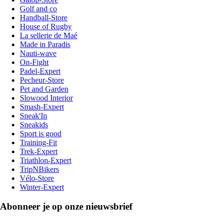
Golf and co
Handball-Store
House of Rugby
La sellerie de Maé
Made in Paradis
Nauti-wave
On-Fight
Padel-Expert
Pecheur-Store
Pet and Garden
Slowood Interior
Smash-Expert
Sneak'In
Sneakids
Sport is good
Training-Fit
Trek-Expert
Triathlon-Expert
TripNBikers
Vélo-Store
Winter-Expert
Abonneer je op onze nieuwsbrief