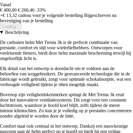
Vanaf
€ 400,00
€ 266,46
-33%
+€ 13,32
cadeau voor je volgende bestelling
Bijgeschreven na
bevestiging van je bestelling
Loading...
Beschrijving
De carbonen helm Met Trenta 3k is de perfecte combinatie van
prestatie, comfort en stijl voor wielerliefhebbers. Ontworpen voor
veeleisende fietsers, biedt deze helm maximale bescherming terwijl hij
ongelooflijk licht is.
Elk detail van het ontwerp is doordacht om te voldoen aan de
behoeften van weggebruikers. De geavanceerde technologie die in de
fabricage wordt gebruikt, zorgt voor optimale schokabsorptie, wat een
verhoogde veiligheid tijdens je ritten mogelijk maakt.
Bovenop zijn veiligheidskenmerken springt de Met Trenta 3k eruit
door het innovatieve ventilatiesysteem. Dit zorgt voor een constante
luchtstroom, waardoor je hoofd koel blijft, zelfs tijdens de meest
intense klimtochten. Zo kun je je volledig op je prestaties concentreren
zonder afgeleid te worden door de hitte.
Comfort staat ook centraal in het ontwerp. Dankzij een nauwkeurige
pasvorm past de helm perfect op je hoofd en biedt hij een veilige