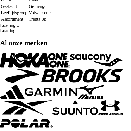
Geslacht
Gemengd
Leeftijdsgroep
Volwassene
Assortiment
Trenta 3k
Loading...
Loading...
Al onze merken