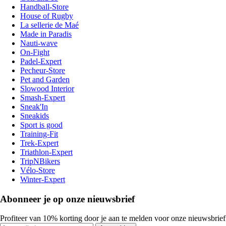
Handball-Store
House of Rugby
La sellerie de Maé
Made in Paradis
Nauti-wave
On-Fight
Padel-Expert
Pecheur-Store
Pet and Garden
Slowood Interior
Smash-Expert
Sneak'In
Sneakids
Sport is good
Training-Fit
Trek-Expert
Triathlon-Expert
TripNBikers
Vélo-Store
Winter-Expert
Abonneer je op onze nieuwsbrief
Profiteer van 10% korting door je aan te melden voor onze nieuwsbrief