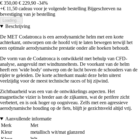
€ 350,00
€ 229,90
-34%
+€ 11,50
cadeau voor je volgende bestelling
Bijgeschreven na
bevestiging van je bestelling
Loading...
Beschrijving
De MET Codatronca is een aerodynamiche helm met een korte
achterkant, ontworpen om de hoofd vrij te laten bewegen terwijl het
een optimale aerodynamische prestatie onder alle hoeken behoudt.
De vorm van de Codatronca is ontwikkeld met behulp van CFD-
analyse, aangevuld met windtunneltests. De voorkant van de helm
heeft een 'wide body' ontwerp om de lucht boven de schouders van de
rijder te geleiden. De korte achterkant maakt deze helm uiterst
veelzijdig voor de meest technische races of bij zijwind.
Zichtbaarheid was een van de ontwikkelings aspecten. Het
magnetische vizier is breder aan de zijkanten, wat de perifere zicht
verbetert, en is ook hoger op oogniveau. Zelfs met een agressieve
aerodynamische houding op de fiets, blijft je gezichtsveld altijd vrij.
Aanvullende informatie
Merk
Met
Kleur
metallisch wit/mat glanzend
Kleur
Wit