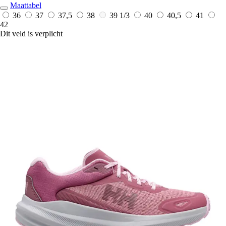
Maattabel
36
37
37,5
38
39 1/3
40
40,5
41
42
Dit veld is verplicht