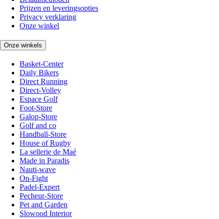
Prijzen en leveringsopties
Privacy verklaring
Onze winkel
Onze winkels
Basket-Center
Daily Bikers
Direct Running
Direct-Volley
Espace Golf
Foot-Store
Galop-Store
Golf and co
Handball-Store
House of Rugby
La sellerie de Maé
Made in Paradis
Nauti-wave
On-Fight
Padel-Expert
Pecheur-Store
Pet and Garden
Slowood Interior