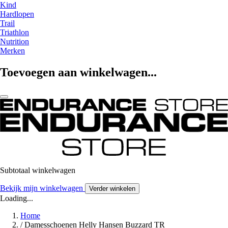
Kind
Hardlopen
Trail
Triathlon
Nutrition
Merken
Toevoegen aan winkelwagen...
Subtotaal winkelwagen
Bekijk mijn winkelwagen
Verder winkelen
Loading...
Home
/
Damesschoenen Helly Hansen Buzzard TR