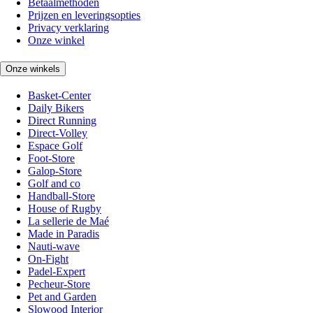
Betaalmethoden
Prijzen en leveringsopties
Privacy verklaring
Onze winkel
Onze winkels
Basket-Center
Daily Bikers
Direct Running
Direct-Volley
Espace Golf
Foot-Store
Galop-Store
Golf and co
Handball-Store
House of Rugby
La sellerie de Maé
Made in Paradis
Nauti-wave
On-Fight
Padel-Expert
Pecheur-Store
Pet and Garden
Slowood Interior