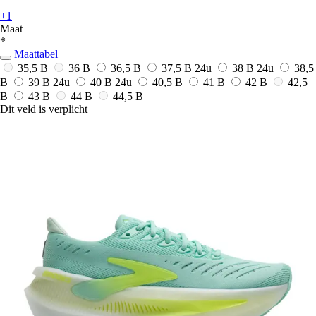
+1
Maat
*
Maattabel
35,5 B
36 B
36,5 B
37,5 B
24u
38 B
24u
38,5
B
39 B
24u
40 B
24u
40,5 B
41 B
42 B
42,5
B
43 B
44 B
44,5 B
Dit veld is verplicht