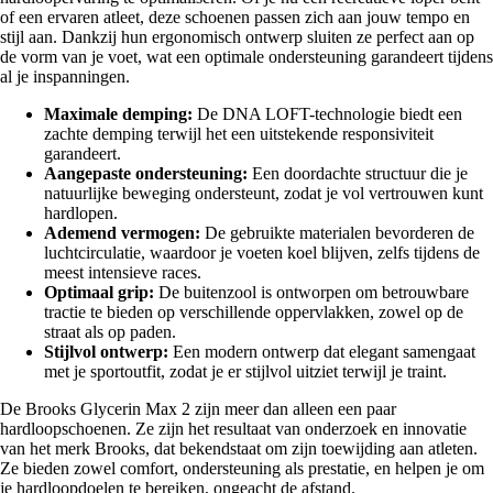
of een ervaren atleet, deze schoenen passen zich aan jouw tempo en
stijl aan. Dankzij hun ergonomisch ontwerp sluiten ze perfect aan op
de vorm van je voet, wat een optimale ondersteuning garandeert tijdens
al je inspanningen.
Maximale demping:
De DNA LOFT-technologie biedt een
zachte demping terwijl het een uitstekende responsiviteit
garandeert.
Aangepaste ondersteuning:
Een doordachte structuur die je
natuurlijke beweging ondersteunt, zodat je vol vertrouwen kunt
hardlopen.
Ademend vermogen:
De gebruikte materialen bevorderen de
luchtcirculatie, waardoor je voeten koel blijven, zelfs tijdens de
meest intensieve races.
Optimaal grip:
De buitenzool is ontworpen om betrouwbare
tractie te bieden op verschillende oppervlakken, zowel op de
straat als op paden.
Stijlvol ontwerp:
Een modern ontwerp dat elegant samengaat
met je sportoutfit, zodat je er stijlvol uitziet terwijl je traint.
De Brooks Glycerin Max 2 zijn meer dan alleen een paar
hardloopschoenen. Ze zijn het resultaat van onderzoek en innovatie
van het merk Brooks, dat bekendstaat om zijn toewijding aan atleten.
Ze bieden zowel comfort, ondersteuning als prestatie, en helpen je om
je hardloopdoelen te bereiken, ongeacht de afstand.