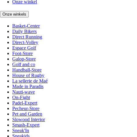
Onze winkel
Onze winkels
Basket-Center
Daily Bikers
Direct Running
Direct-Volley
Espace Golf
Foot-Store
Galop-Store
Golf and co
Handball-Store
House of Rugby
La sellerie de Maé
Made in Paradis
Nauti-wave
On-Fight
Padel-Expert
Pecheur-Store
Pet and Garden
Slowood Interior
Smash-Expert
Sneak'In
Sneakids