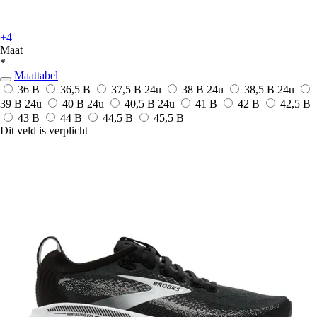
+4
Maat
*
Maattabel
36 B
36,5 B
37,5 B
24u
38 B
24u
38,5 B
24u
39 B
24u
40 B
24u
40,5 B
24u
41 B
42 B
42,5 B
43 B
44 B
44,5 B
45,5 B
Dit veld is verplicht