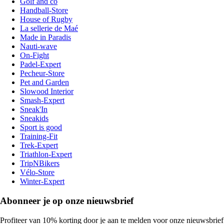
Golf and co
Handball-Store
House of Rugby
La sellerie de Maé
Made in Paradis
Nauti-wave
On-Fight
Padel-Expert
Pecheur-Store
Pet and Garden
Slowood Interior
Smash-Expert
Sneak'In
Sneakids
Sport is good
Training-Fit
Trek-Expert
Triathlon-Expert
TripNBikers
Vélo-Store
Winter-Expert
Abonneer je op onze nieuwsbrief
Profiteer van 10% korting door je aan te melden voor onze nieuwsbrief