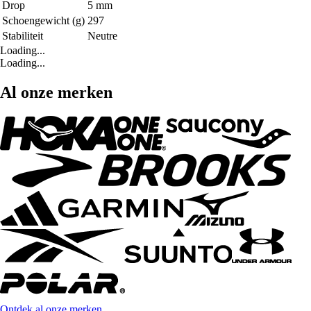
Drop
5 mm
Schoengewicht (g)
297
Stabiliteit
Neutre
Loading...
Loading...
Al onze merken
Ontdek al onze merken