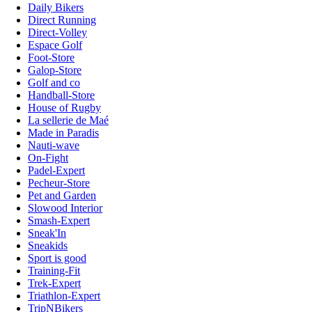
Daily Bikers
Direct Running
Direct-Volley
Espace Golf
Foot-Store
Galop-Store
Golf and co
Handball-Store
House of Rugby
La sellerie de Maé
Made in Paradis
Nauti-wave
On-Fight
Padel-Expert
Pecheur-Store
Pet and Garden
Slowood Interior
Smash-Expert
Sneak'In
Sneakids
Sport is good
Training-Fit
Trek-Expert
Triathlon-Expert
TripNBikers