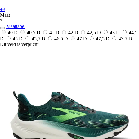
+3
Maat
*
Maattabel
40 D
40,5 D
41 D
42 D
42,5 D
43 D
44,5
D
45 D
45,5 D
46,5 D
47 D
47,5 D
43,5 D
Dit veld is verplicht