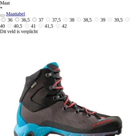
Maat
*
Maattabel
36
36,5
37
37,5
38
38,5
39
39,5
40
40,5
41
41,5
42
Dit veld is verplicht