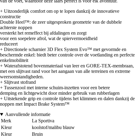
van de voet, waardoor deze laars perfect is voor elk avontuur.
+ Uitzonderlijk comfort om op te lopen dankzij de innovatieve
constructie
Double Heel™: de zeer uitgesproken geometrie van de dubbele
achterste noppen
versterkt het remeffect bij afdalingen en zorgt
voor een soepelere afrol, wat de spiervermoeidheid
reduceert
+ Directionele scharnier 3D Flex System Evo™ met gevormde en
beschermde enkel: biedt beter controle over de voetlanding en perfecte
enkelmobiliteit
+ Waterafstotend bovenmateriaal van leer en GORE-TEX-membraan,
met een slijtvast rand voor het aangaan van alle terreinen en extreme
weersomstandigheden.
+ Slijtvast stofrand
+ Tussenzool met interne schuim-inzetten voor een betere
demping en lichtgewicht door minder gebruik van rubberlagen
+ Uitstekende grip en controle tijdens het klimmen en dalen dankzij de
noppen met Impact Brake System™
Aanvullende informatie
Merk
La Sportiva
Kleur
koolstof/malibu blauw
Kleur
Bruin