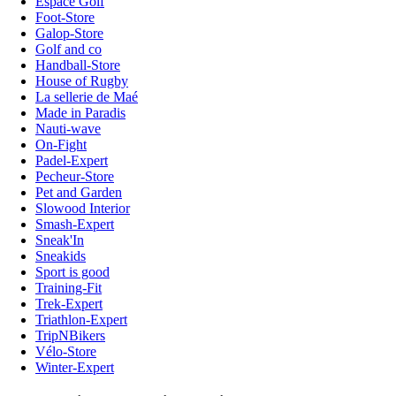
Espace Golf
Foot-Store
Galop-Store
Golf and co
Handball-Store
House of Rugby
La sellerie de Maé
Made in Paradis
Nauti-wave
On-Fight
Padel-Expert
Pecheur-Store
Pet and Garden
Slowood Interior
Smash-Expert
Sneak'In
Sneakids
Sport is good
Training-Fit
Trek-Expert
Triathlon-Expert
TripNBikers
Vélo-Store
Winter-Expert