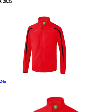
€ 29,35
24u