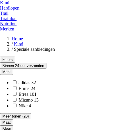
Kind
Hardlopen
Trail
Triathlon
Nutrition
Merken
Home
/
Kind
/
Speciale aanbiedingen
Filters
Binnen 24 uur verzonden
Merk
adidas
32
Erima
24
Errea
101
Mizuno
13
Nike
4
Meer tonen
(28)
Maat
Kleur