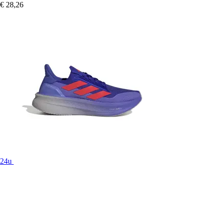
€ 28,26
24u