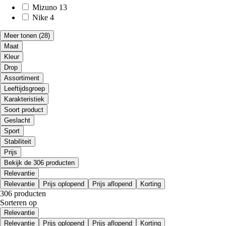
Mizuno
13
Nike
4
Meer tonen
(28)
Maat
Kleur
Drop
Assortiment
Leeftijdsgroep
Karakteristiek
Soort product
Geslacht
Sport
Stabiliteit
Prijs
Bekijk de 306 producten
Relevantie
Relevantie
Prijs oplopend
Prijs aflopend
Korting
306 producten
Sorteren op
Relevantie
Relevantie
Prijs oplopend
Prijs aflopend
Korting