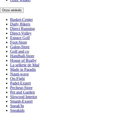
Onze winkels
Basket-Center
Daily Bikers
Direct Running
Direct-Volley
Espace Golf
Foot-Store
Galop-Store
Golf and co
Handball-Store
House of Rugby
La sellerie de Maé
Made in Paradis
Nauti-wave
On-Fight
Padel-Expert
Pecheur-Store
Pet and Garden
Slowood Interior
Smash-Expert
Sneak'In
Sneakids