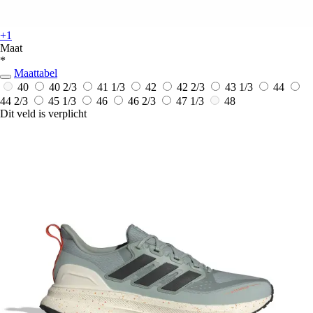
+1
Maat
*
Maattabel
40
40 2/3
41 1/3
42
42 2/3
43 1/3
44
44 2/3
45 1/3
46
46 2/3
47 1/3
48
Dit veld is verplicht