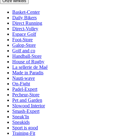
Onze winkels
Basket-Center
Daily Bikers
Direct Running
Direct-Volley
Espace Golf
Foot-Store
Galop-Store
Golf and co
Handball-Store
House of Rugby
La sellerie de Maé
Made in Paradis
Nauti-wave
On-Fight
Padel-Expert
Pecheur-Store
Pet and Garden
Slowood Interior
Smash-Expert
Sneak'In
Sneakids
Sport is good
Training-Fit