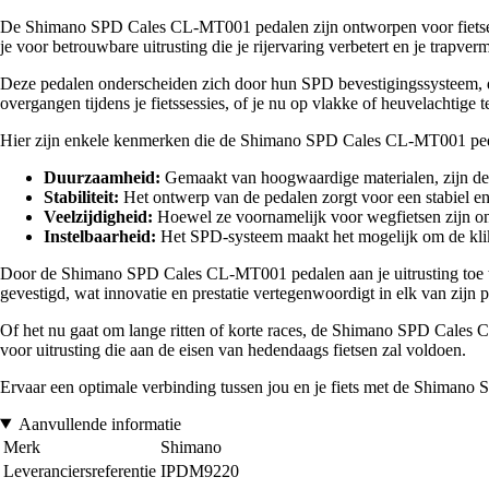
De Shimano SPD Cales CL-MT001 pedalen zijn ontworpen voor fietsentho
je voor betrouwbare uitrusting die je rijervaring verbetert en je trapver
Deze pedalen onderscheiden zich door hun SPD bevestigingssysteem, da
overgangen tijdens je fietssessies, of je nu op vlakke of heuvelachtige te
Hier zijn enkele kenmerken die de Shimano SPD Cales CL-MT001 pe
Duurzaamheid:
Gemaakt van hoogwaardige materialen, zijn deze
Stabiliteit:
Het ontwerp van de pedalen zorgt voor een stabiel en v
Veelzijdigheid:
Hoewel ze voornamelijk voor wegfietsen zijn ontw
Instelbaarheid:
Het SPD-systeem maakt het mogelijk om de klik
Door de Shimano SPD Cales CL-MT001 pedalen aan je uitrusting toe te v
gevestigd, wat innovatie en prestatie vertegenwoordigt in elk van zijn p
Of het nu gaat om lange ritten of korte races, de Shimano SPD Cales C
voor uitrusting die aan de eisen van hedendaags fietsen zal voldoen.
Ervaar een optimale verbinding tussen jou en je fiets met de Shimano
Aanvullende informatie
Merk
Shimano
Leveranciersreferentie
IPDM9220