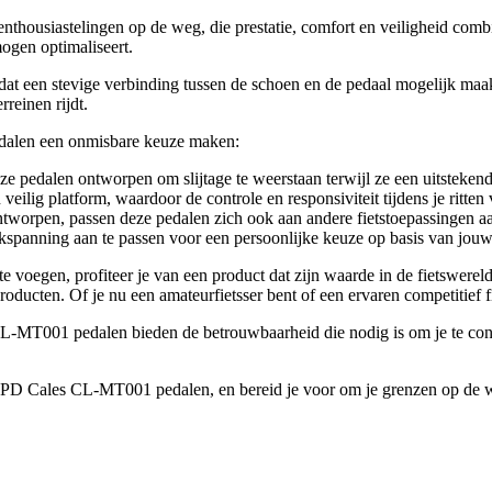
usiastelingen op de weg, die prestatie, comfort en veiligheid combine
mogen optimaliseert.
t een stevige verbinding tussen de schoen en de pedaal mogelijk maak
rreinen rijdt.
dalen een onmisbare keuze maken:
 pedalen ontworpen om slijtage te weerstaan terwijl ze een uitstekend
eilig platform, waardoor de controle en responsiviteit tijdens je ritten 
orpen, passen deze pedalen zich ook aan andere fietstoepassingen aan, 
spanning aan te passen voor een persoonlijke keuze op basis van jouw
oegen, profiteer je van een product dat zijn waarde in de fietswereld
roducten. Of je nu een amateurfietsser bent of een ervaren competitief f
L-MT001 pedalen bieden de betrouwbaarheid die nodig is om je te concen
 SPD Cales CL-MT001 pedalen, en bereid je voor om je grenzen op de w