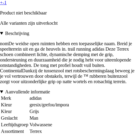
+-1
Product niet beschikbaar
Alle varianten zijn uitverkocht
Beschrijving
nomDe weidse open ruimten hebben een toepasselijke naam. Breid je
speelterrein uit en ga de heuvels in. trail running adidas Deze Terrex
schoen combineert lichte, dynamische demping met de grip,
ondersteuning en duurzaamheid die je nodig hebt voor uiteenlopende
omstandigheden. De tong met profiel houdt vuil buiten.
ContinentalDankzij de tussenzool met rotsbeschermingslaag beweeg je
je vol vertrouwen door obstakels, terwijl de ™ rubberen buitenzool
zorgt voor uitzonderlijke grip op natte wortels en rotsachtig terrein.
Aanvullende informatie
Merk
adidas
Kleur
gresix/grefou/impora
Kleur
Grijs
Geslacht
Man
Leeftijdsgroep
Volwassene
Assortiment
Terrex