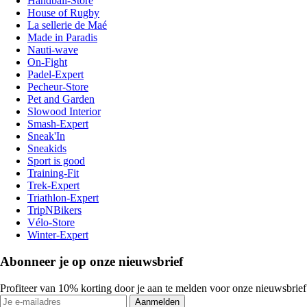
Handball-Store
House of Rugby
La sellerie de Maé
Made in Paradis
Nauti-wave
On-Fight
Padel-Expert
Pecheur-Store
Pet and Garden
Slowood Interior
Smash-Expert
Sneak'In
Sneakids
Sport is good
Training-Fit
Trek-Expert
Triathlon-Expert
TripNBikers
Vélo-Store
Winter-Expert
Abonneer je op onze nieuwsbrief
Profiteer van 10% korting door je aan te melden voor onze nieuwsbrief
Aanmelden