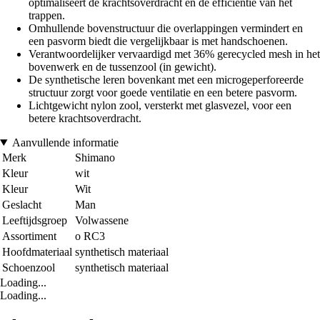
optimaliseert de krachtsoverdracht en de efficiëntie van het
trappen.
Omhullende bovenstructuur die overlappingen vermindert en
een pasvorm biedt die vergelijkbaar is met handschoenen.
Verantwoordelijker vervaardigd met 36% gerecycled mesh in het
bovenwerk en de tussenzool (in gewicht).
De synthetische leren bovenkant met een microgeperforeerde
structuur zorgt voor goede ventilatie en een betere pasvorm.
Lichtgewicht nylon zool, versterkt met glasvezel, voor een
betere krachtsoverdracht.
Aanvullende informatie
Merk
Shimano
Kleur
wit
Kleur
Wit
Geslacht
Man
Leeftijdsgroep
Volwassene
Assortiment
o RC3
Hoofdmateriaal
synthetisch materiaal
Schoenzool
synthetisch materiaal
Loading...
Loading...