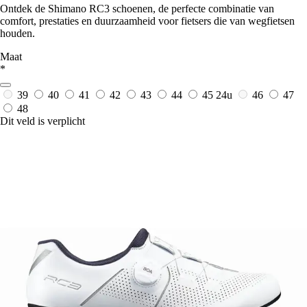
Ontdek de Shimano RC3 schoenen, de perfecte combinatie van
comfort, prestaties en duurzaamheid voor fietsers die van wegfietsen
houden.
Maat
*
39
40
41
42
43
44
45
24u
46
47
48
Dit veld is verplicht