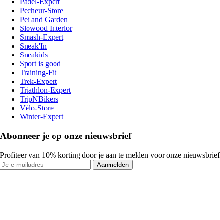
Padel-Expert
Pecheur-Store
Pet and Garden
Slowood Interior
Smash-Expert
Sneak'In
Sneakids
Sport is good
Training-Fit
Trek-Expert
Triathlon-Expert
TripNBikers
Vélo-Store
Winter-Expert
Abonneer je op onze nieuwsbrief
Profiteer van 10% korting door je aan te melden voor onze nieuwsbrief
Aanmelden