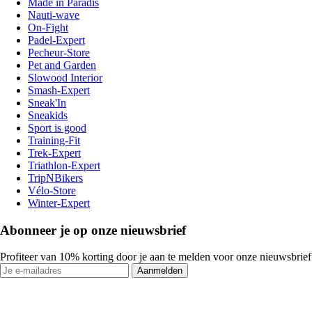
Made in Paradis
Nauti-wave
On-Fight
Padel-Expert
Pecheur-Store
Pet and Garden
Slowood Interior
Smash-Expert
Sneak'In
Sneakids
Sport is good
Training-Fit
Trek-Expert
Triathlon-Expert
TripNBikers
Vélo-Store
Winter-Expert
Abonneer je op onze nieuwsbrief
Profiteer van 10% korting door je aan te melden voor onze nieuwsbrief
Aanmelden