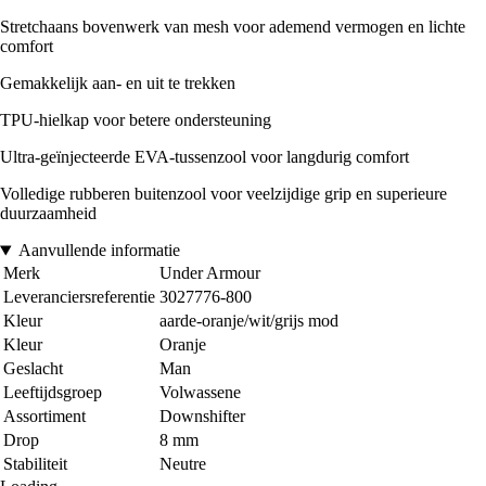
Stretchaans bovenwerk van mesh voor ademend vermogen en lichte
comfort
Gemakkelijk aan- en uit te trekken
TPU-hielkap voor betere ondersteuning
Ultra-geïnjecteerde EVA-tussenzool voor langdurig comfort
Volledige rubberen buitenzool voor veelzijdige grip en superieure
duurzaamheid
Aanvullende informatie
Merk
Under Armour
Leveranciersreferentie
3027776-800
Kleur
aarde-oranje/wit/grijs mod
Kleur
Oranje
Geslacht
Man
Leeftijdsgroep
Volwassene
Assortiment
Downshifter
Drop
8 mm
Stabiliteit
Neutre