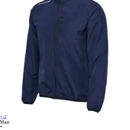
+-2
Maat
*