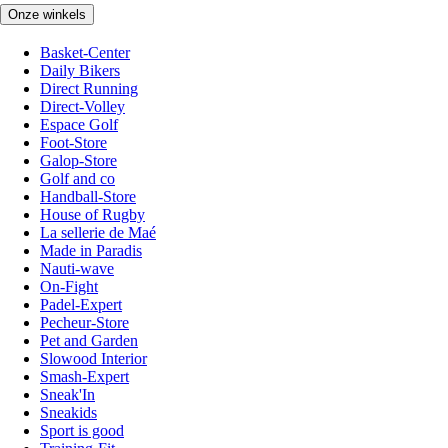
Onze winkels
Basket-Center
Daily Bikers
Direct Running
Direct-Volley
Espace Golf
Foot-Store
Galop-Store
Golf and co
Handball-Store
House of Rugby
La sellerie de Maé
Made in Paradis
Nauti-wave
On-Fight
Padel-Expert
Pecheur-Store
Pet and Garden
Slowood Interior
Smash-Expert
Sneak'In
Sneakids
Sport is good