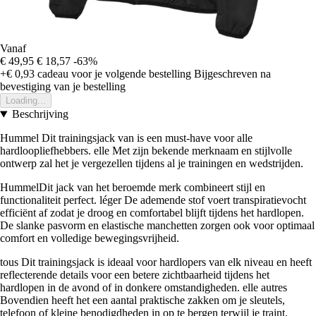
Vanaf
€ 49,95
€ 18,57
-63%
+€ 0,93
cadeau voor je volgende bestelling
Bijgeschreven na
bevestiging van je bestelling
Loading...
Beschrijving
Hummel Dit trainingsjack van is een must-have voor alle
hardloopliefhebbers. elle Met zijn bekende merknaam en stijlvolle
ontwerp zal het je vergezellen tijdens al je trainingen en wedstrijden.
HummelDit jack van het beroemde merk combineert stijl en
functionaliteit perfect. léger De ademende stof voert transpiratievocht
efficiënt af zodat je droog en comfortabel blijft tijdens het hardlopen.
De slanke pasvorm en elastische manchetten zorgen ook voor optimaal
comfort en volledige bewegingsvrijheid.
tous Dit trainingsjack is ideaal voor hardlopers van elk niveau en heeft
reflecterende details voor een betere zichtbaarheid tijdens het
hardlopen in de avond of in donkere omstandigheden. elle autres
Bovendien heeft het een aantal praktische zakken om je sleutels,
telefoon of kleine benodigdheden in op te bergen terwijl je traint.