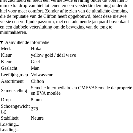
met zachtheid en biedt een vernieuwde ervaring onder de voet met 3
mm extra drop van hiel tot tenen en een versterkte demping onder de
hiel voor meer comfort. Zonder af te zien van de ultralichte demping
die de reputatie van de Clifton heeft opgebouwd, biedt deze nieuwe
versie een verfijnde pasvorm, met een ademende jacquard bovenkant
en een dubbele vetersluiting om de beweging van de tong te
minimaliseren.
Aanvullende informatie
Merk
Hoka
Kleur
yellow gold / tidal wave
Kleur
Geel
Geslacht
Man
Leeftijdsgroep
Volwassene
Assortiment
Clifton
Semelle intermédiaire en CMEVASemelle de propreté
Samenstelling
en EVA moulée
Drop
8 mm
Schoengewicht
278
(g)
Stabiliteit
Neutre
Loading...
Loading...