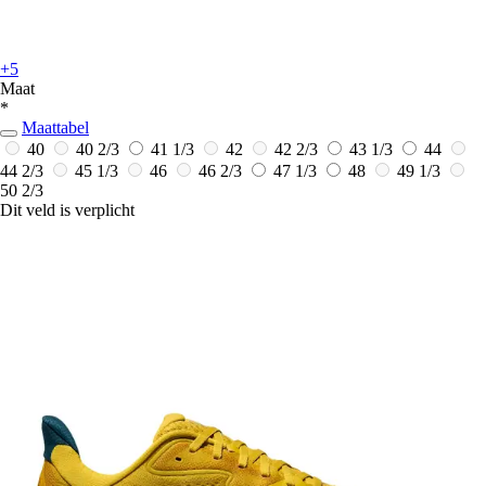
+5
Maat
*
Maattabel
40
40 2/3
41 1/3
42
42 2/3
43 1/3
44
44 2/3
45 1/3
46
46 2/3
47 1/3
48
49 1/3
50 2/3
Dit veld is verplicht