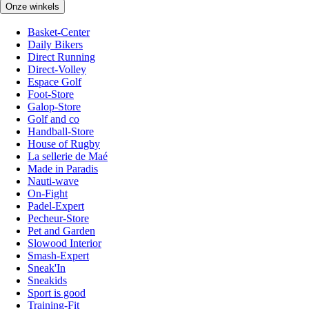
Onze winkels
Basket-Center
Daily Bikers
Direct Running
Direct-Volley
Espace Golf
Foot-Store
Galop-Store
Golf and co
Handball-Store
House of Rugby
La sellerie de Maé
Made in Paradis
Nauti-wave
On-Fight
Padel-Expert
Pecheur-Store
Pet and Garden
Slowood Interior
Smash-Expert
Sneak'In
Sneakids
Sport is good
Training-Fit