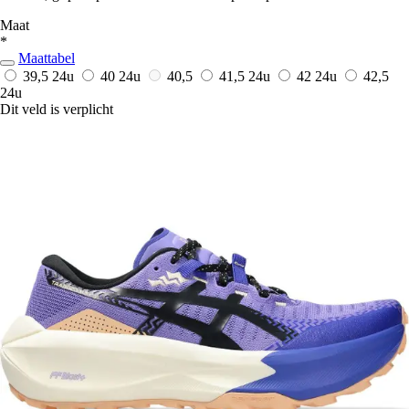
Maat
*
Maattabel
39,5
24u
40
24u
40,5
41,5
24u
42
24u
42,5
24u
Dit veld is verplicht