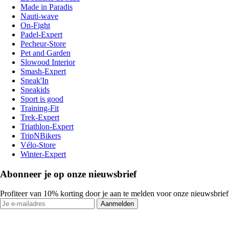
Made in Paradis
Nauti-wave
On-Fight
Padel-Expert
Pecheur-Store
Pet and Garden
Slowood Interior
Smash-Expert
Sneak'In
Sneakids
Sport is good
Training-Fit
Trek-Expert
Triathlon-Expert
TripNBikers
Vélo-Store
Winter-Expert
Abonneer je op onze nieuwsbrief
Profiteer van 10% korting door je aan te melden voor onze nieuwsbrief
Aanmelden