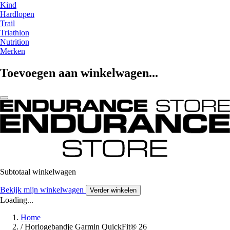
Kind
Hardlopen
Trail
Triathlon
Nutrition
Merken
Toevoegen aan winkelwagen...
Subtotaal winkelwagen
Bekijk mijn winkelwagen
Verder winkelen
Loading...
Home
/
Horlogebandje Garmin QuickFit® 26