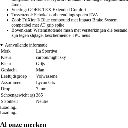
4mm
Voering: GORE-TEX Extended Comfort
Tussenzool: Schokabsorberend ingespoten EVA
Zool: FriXion® Blue compound met Impact Brake System
compatibel met AT grip spike
Bovenkant: Waterafstotende mesh met versterkingen die bestand
zijn tegen slijtage, beschermende TPU neus
Aanvullende informatie
Merk
La Sportiva
Kleur
carbon/night sky
Kleur
Grijs
Geslacht
Man
Leeftijdsgroep
Volwassene
Assortiment
Lycan Gtx
Drop
7 mm
Schoengewicht (g)
365
Stabiliteit
Neutre
Loading...
Loading...
Al onze merken