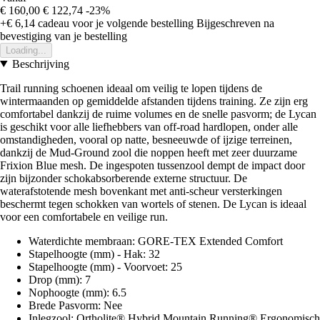
€ 160,00
€ 122,74
-23%
+€ 6,14
cadeau voor je volgende bestelling
Bijgeschreven na
bevestiging van je bestelling
Loading...
Beschrijving
Trail running schoenen ideaal om veilig te lopen tijdens de
wintermaanden op gemiddelde afstanden tijdens training. Ze zijn erg
comfortabel dankzij de ruime volumes en de snelle pasvorm; de Lycan
is geschikt voor alle liefhebbers van off-road hardlopen, onder alle
omstandigheden, vooral op natte, besneeuwde of ijzige terreinen,
dankzij de Mud-Ground zool die noppen heeft met zeer duurzame
Frixion Blue mesh. De ingespoten tussenzool dempt de impact door
zijn bijzonder schokabsorberende externe structuur. De
waterafstotende mesh bovenkant met anti-scheur versterkingen
beschermt tegen schokken van wortels of stenen. De Lycan is ideaal
voor een comfortabele en veilige run.
Waterdichte membraan: GORE-TEX Extended Comfort
Stapelhoogte (mm) - Hak: 32
Stapelhoogte (mm) - Voorvoet: 25
Drop (mm): 7
Nophoogte (mm): 6.5
Brede Pasvorm: Nee
Inlegzool: Ortholite® Hybrid Mountain Running® Ergonomisch