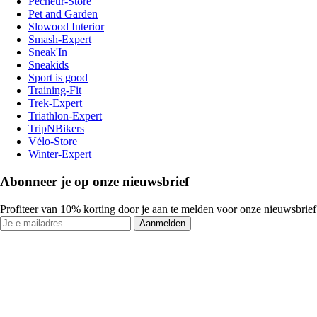
Pecheur-Store
Pet and Garden
Slowood Interior
Smash-Expert
Sneak'In
Sneakids
Sport is good
Training-Fit
Trek-Expert
Triathlon-Expert
TripNBikers
Vélo-Store
Winter-Expert
Abonneer je op onze nieuwsbrief
Profiteer van 10% korting door je aan te melden voor onze nieuwsbrief
Aanmelden