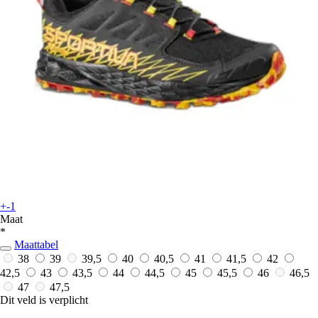
+-1
Maat
*
Maattabel
38
39
39,5
40
40,5
41
41,5
42
42,5
43
43,5
44
44,5
45
45,5
46
46,5
47
47,5
Dit veld is verplicht