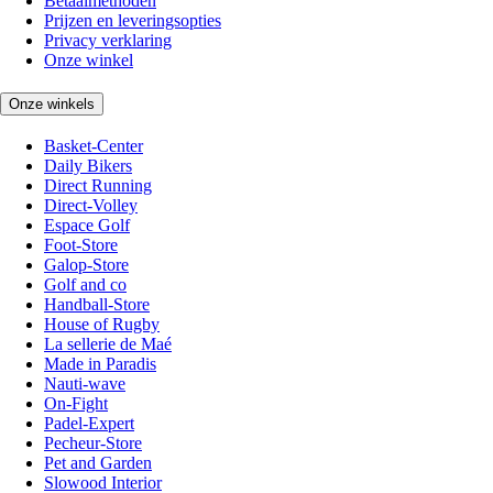
Betaalmethoden
Prijzen en leveringsopties
Privacy verklaring
Onze winkel
Onze winkels
Basket-Center
Daily Bikers
Direct Running
Direct-Volley
Espace Golf
Foot-Store
Galop-Store
Golf and co
Handball-Store
House of Rugby
La sellerie de Maé
Made in Paradis
Nauti-wave
On-Fight
Padel-Expert
Pecheur-Store
Pet and Garden
Slowood Interior