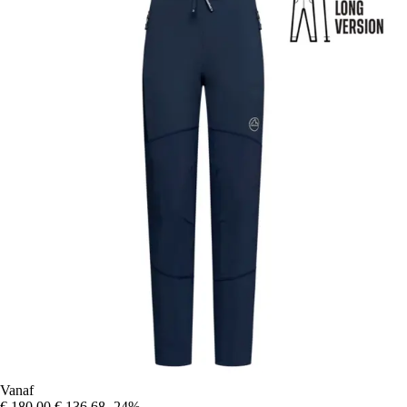
Vanaf
€ 180,00
€ 136,68
-24%