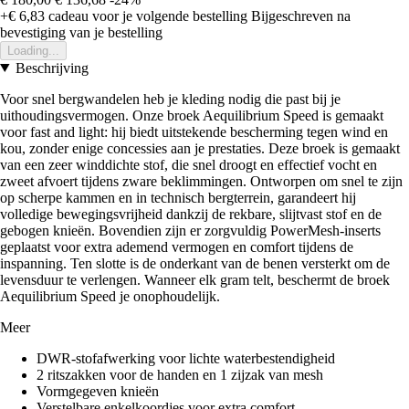
+€ 6,83
cadeau voor je volgende bestelling
Bijgeschreven na
bevestiging van je bestelling
Loading...
Beschrijving
Voor snel bergwandelen heb je kleding nodig die past bij je
uithoudingsvermogen. Onze broek Aequilibrium Speed is gemaakt
voor fast and light: hij biedt uitstekende bescherming tegen wind en
kou, zonder enige concessies aan je prestaties. Deze broek is gemaakt
van een zeer winddichte stof, die snel droogt en effectief vocht en
zweet afvoert tijdens zware beklimmingen. Ontworpen om snel te zijn
op scherpe kammen en in technisch bergterrein, garandeert hij
volledige bewegingsvrijheid dankzij de rekbare, slijtvast stof en de
gebogen knieën. Bovendien zijn er zorgvuldig PowerMesh-inserts
geplaatst voor extra ademend vermogen en comfort tijdens de
inspanning. Ten slotte is de onderkant van de benen versterkt om de
levensduur te verlengen. Wanneer elk gram telt, beschermt de broek
Aequilibrium Speed je onophoudelijk.
Meer
DWR-stofafwerking voor lichte waterbestendigheid
2 ritszakken voor de handen en 1 zijzak van mesh
Vormgegeven knieën
Verstelbare enkelkoordjes voor extra comfort