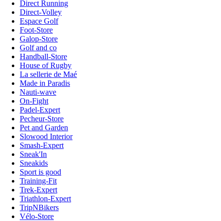
Direct Running
Direct-Volley
Espace Golf
Foot-Store
Galop-Store
Golf and co
Handball-Store
House of Rugby
La sellerie de Maé
Made in Paradis
Nauti-wave
On-Fight
Padel-Expert
Pecheur-Store
Pet and Garden
Slowood Interior
Smash-Expert
Sneak'In
Sneakids
Sport is good
Training-Fit
Trek-Expert
Triathlon-Expert
TripNBikers
Vélo-Store