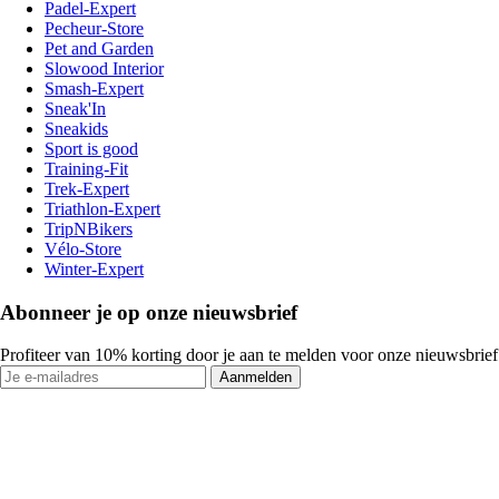
Padel-Expert
Pecheur-Store
Pet and Garden
Slowood Interior
Smash-Expert
Sneak'In
Sneakids
Sport is good
Training-Fit
Trek-Expert
Triathlon-Expert
TripNBikers
Vélo-Store
Winter-Expert
Abonneer je op onze nieuwsbrief
Profiteer van 10% korting door je aan te melden voor onze nieuwsbrief
Aanmelden