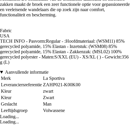
zakken maakt de broek een zeer functionele optie voor gepassioneerde
en veeleisende wandelaars die op zoek zijn naar comfort,
functionaliteit en bescherming.
Fabric
USA
TECH INFO - Pasvorm:Regular - :Hoofdmateriaal: (WSM11) 85%
gerecycled polyamide, 15% Elastan - Inzetstuk: (WSM08) 85%
gerecycled polyamide, 15% Elastan - Zakkenzak: (MSL02) 100%
gerecycled polyester - Maten:S/XXL (EU) - XS/XL ( ) - Gewicht:356
g (L)
Aanvullende informatie
Merk
La Sportiva
Leveranciersreferentie
ZAHP021-K00K00
Kleur
zwart
Kleur
Zwart
Geslacht
Man
Leeftijdsgroep
Volwassene
Loading...
Loading...