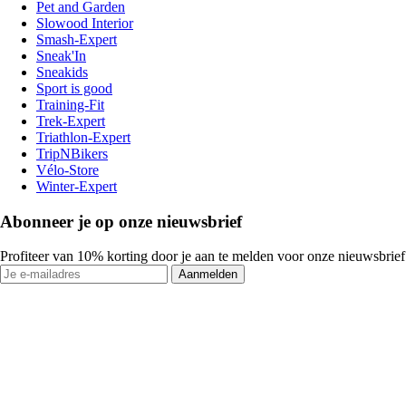
Pet and Garden
Slowood Interior
Smash-Expert
Sneak'In
Sneakids
Sport is good
Training-Fit
Trek-Expert
Triathlon-Expert
TripNBikers
Vélo-Store
Winter-Expert
Abonneer je op onze nieuwsbrief
Profiteer van 10% korting door je aan te melden voor onze nieuwsbrief
Aanmelden