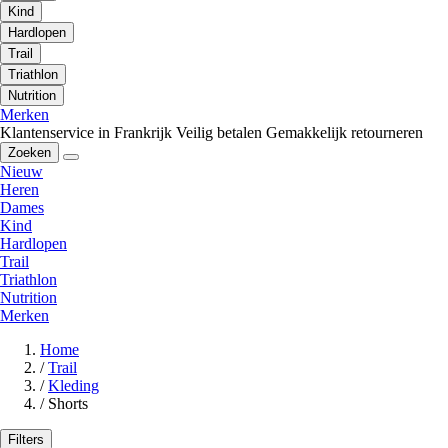
Kind
Hardlopen
Trail
Triathlon
Nutrition
Merken
Klantenservice in Frankrijk
Veilig betalen
Gemakkelijk retourneren
Zoeken
Nieuw
Heren
Dames
Kind
Hardlopen
Trail
Triathlon
Nutrition
Merken
Home
/
Trail
/
Kleding
/
Shorts
Filters