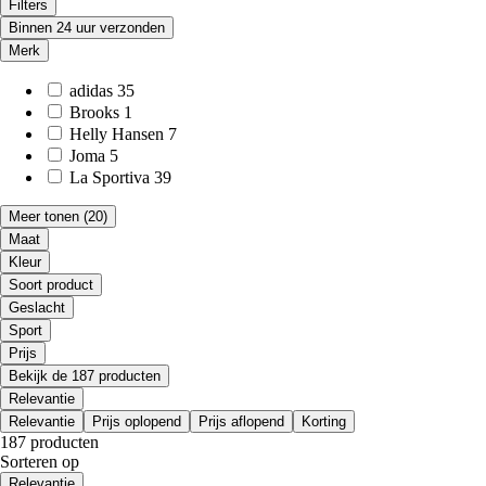
Filters
Binnen 24 uur verzonden
Merk
adidas
35
Brooks
1
Helly Hansen
7
Joma
5
La Sportiva
39
Meer tonen
(20)
Maat
Kleur
Soort product
Geslacht
Sport
Prijs
Bekijk de 187 producten
Relevantie
Relevantie
Prijs oplopend
Prijs aflopend
Korting
187 producten
Sorteren op
Relevantie