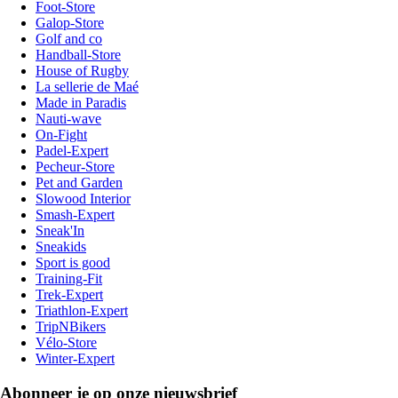
Foot-Store
Galop-Store
Golf and co
Handball-Store
House of Rugby
La sellerie de Maé
Made in Paradis
Nauti-wave
On-Fight
Padel-Expert
Pecheur-Store
Pet and Garden
Slowood Interior
Smash-Expert
Sneak'In
Sneakids
Sport is good
Training-Fit
Trek-Expert
Triathlon-Expert
TripNBikers
Vélo-Store
Winter-Expert
Abonneer je op onze nieuwsbrief