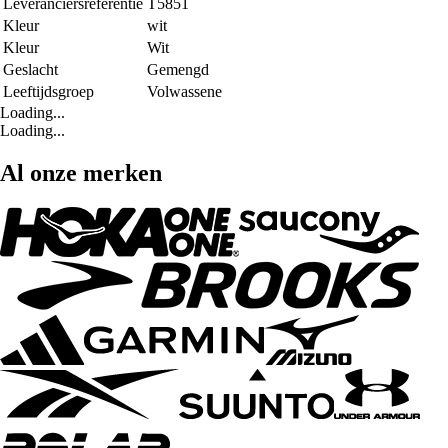
Leveranciersreferentie
T5851
Kleur
wit
Kleur
Wit
Geslacht
Gemengd
Leeftijdsgroep
Volwassene
Loading...
Loading...
Al onze merken