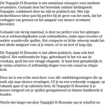
De Napapijri H-Boussine is een onmisbaar reisaspect voor moderne
avonturiers. Gemaakt door het beroemde outdoor kledingmerk
Napapijri, combineert deze tas stijl en praktisch nut. Met zijn
donkerblauwe kleur past hij perfect bij de geest van het merk, dat het
verleggen van grenzen en het aangaan van nieuwe avonturen
bevordert.
Gemaakt van stevig materiaal, is deze tas perfect voor het opbergen
van je reisbenodigdheden zoals toiletartikelen, make-upaccessoires of
andere waardevolle spullen. Het compacte en lichte ontwerp maakt het
een ideale metgezel voor al je reizen, of ze nu kort of lang zijn.
De Napapijri H-Boussine is niet alleen praktisch, maar ook heel
stijlvol. Het emblematische logo, geborduurd in het wit aan de
voorkant, geeft het een vleugje elegantie. Je kunt hem gemakkelijk in
je reistas schuiven of zelfstandig dragen voor een casual en chique
look.
Deze tas is een echte must-have voor alle ontdekkingsreizigers die op
zoek zijn naar nieuwe ervaringen. Of je nu een weekendje weggaat, op
vakantie gaat of op zakenreis bent, de Napapijri H-Boussine is je
trouwe metgezel om je spullen georganiseerd en binnen handbereik te
houden.
Wacht niet langer om deze Napapijri H-Boussine aan te schaffen en