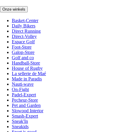
Onze winkels
Basket-Center
Daily Bikers
Direct Running
Direct-Volley
Espace Golf
Foot-Store
Galop-Store
Golf and co
Handball-Store
House of Rugby
La sellerie de Maé
Made in Paradis
Nauti-wave
On-Fight
Padel-Expert
Pecheur-Store
Pet and Garden
Slowood Interior
Smash-Expert
Sneak'In
Sneakids
Sport is good