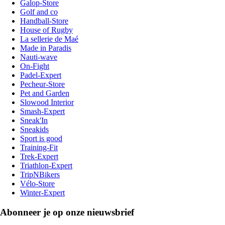
Galop-Store
Golf and co
Handball-Store
House of Rugby
La sellerie de Maé
Made in Paradis
Nauti-wave
On-Fight
Padel-Expert
Pecheur-Store
Pet and Garden
Slowood Interior
Smash-Expert
Sneak'In
Sneakids
Sport is good
Training-Fit
Trek-Expert
Triathlon-Expert
TripNBikers
Vélo-Store
Winter-Expert
Abonneer je op onze nieuwsbrief