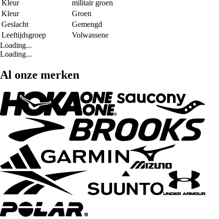
Kleur
militair groen
Kleur
Groen
Geslacht
Gemengd
Leeftijdsgroep
Volwassene
Loading...
Loading...
Al onze merken