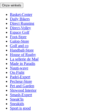
Onze winkels
Basket-Center
Daily Bikers
Direct Running
Direct-Volley
Espace Golf
Foot-Store
Galop-Store
Golf and co
Handball-Store
House of Rugby
La sellerie de Maé
Made in Paradis
Nauti-wave
On-Fight
Padel-Expert
Pecheur-Store
Pet and Garden
Slowood Interior
Smash-Expert
Sneak'In
Sneakids
Sport is good