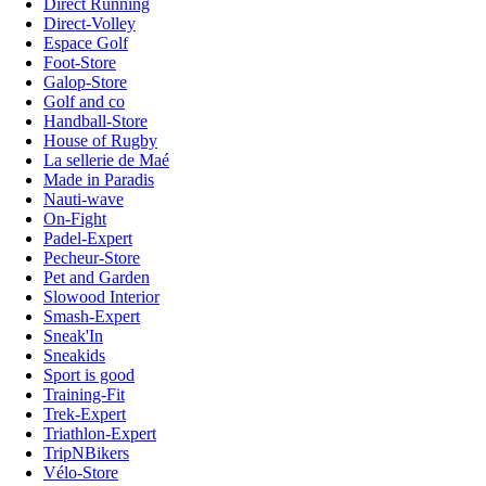
Direct Running
Direct-Volley
Espace Golf
Foot-Store
Galop-Store
Golf and co
Handball-Store
House of Rugby
La sellerie de Maé
Made in Paradis
Nauti-wave
On-Fight
Padel-Expert
Pecheur-Store
Pet and Garden
Slowood Interior
Smash-Expert
Sneak'In
Sneakids
Sport is good
Training-Fit
Trek-Expert
Triathlon-Expert
TripNBikers
Vélo-Store