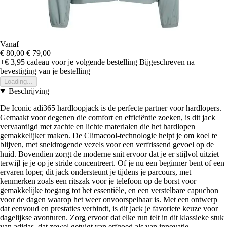
Vanaf
€ 80,00
€ 79,00
+€ 3,95
cadeau voor je volgende bestelling
Bijgeschreven na
bevestiging van je bestelling
Loading...
Beschrijving
De Iconic adi365 hardloopjack is de perfecte partner voor hardlopers.
Gemaakt voor degenen die comfort en efficiëntie zoeken, is dit jack
vervaardigd met zachte en lichte materialen die het hardlopen
gemakkelijker maken. De Climacool-technologie helpt je om koel te
blijven, met sneldrogende vezels voor een verfrissend gevoel op de
huid. Bovendien zorgt de moderne snit ervoor dat je er stijlvol uitziet
terwijl je je op je stride concentreert. Of je nu een beginner bent of een
ervaren loper, dit jack ondersteunt je tijdens je parcours, met
kenmerken zoals een ritszak voor je telefoon op de borst voor
gemakkelijke toegang tot het essentiële, en een verstelbare capuchon
voor de dagen waarop het weer onvoorspelbaar is. Met een ontwerp
dat eenvoud en prestaties verbindt, is dit jack je favoriete keuze voor
dagelijkse avonturen. Zorg ervoor dat elke run telt in dit klassieke stuk
van adidas, dat zowel getuigt van erfgoed als van innovatie.