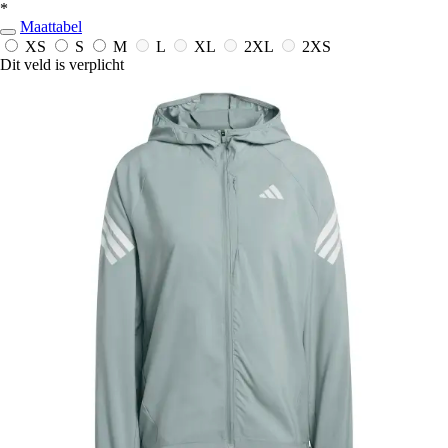
*
Maattabel
XS
S
M
L
XL
2XL
2XS
Dit veld is verplicht