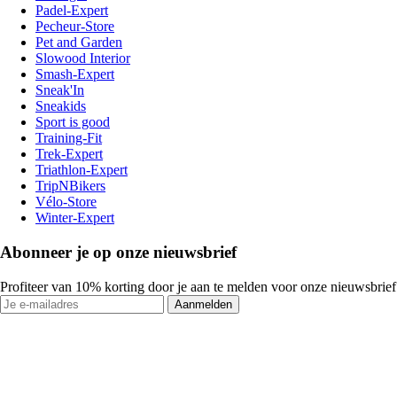
Padel-Expert
Pecheur-Store
Pet and Garden
Slowood Interior
Smash-Expert
Sneak'In
Sneakids
Sport is good
Training-Fit
Trek-Expert
Triathlon-Expert
TripNBikers
Vélo-Store
Winter-Expert
Abonneer je op onze nieuwsbrief
Profiteer van 10% korting door je aan te melden voor onze nieuwsbrief
Aanmelden