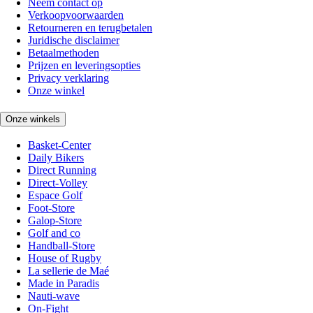
Neem contact op
Verkoopvoorwaarden
Retourneren en terugbetalen
Juridische disclaimer
Betaalmethoden
Prijzen en leveringsopties
Privacy verklaring
Onze winkel
Onze winkels
Basket-Center
Daily Bikers
Direct Running
Direct-Volley
Espace Golf
Foot-Store
Galop-Store
Golf and co
Handball-Store
House of Rugby
La sellerie de Maé
Made in Paradis
Nauti-wave
On-Fight