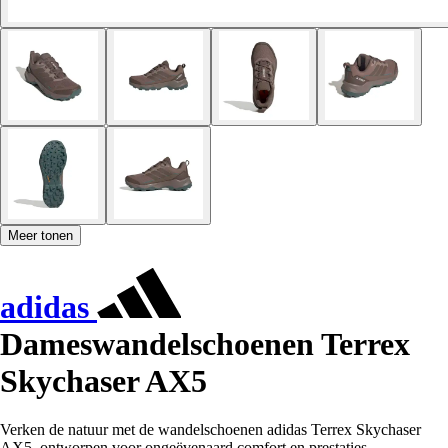
Meer tonen
adidas
Dameswandelschoenen Terrex
Skychaser AX5
Verken de natuur met de wandelschoenen adidas Terrex Skychaser
AX5, ontworpen voor ongeëvenaard comfort en prestaties.