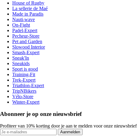
House of Rugby
La sellerie de Maé
Made in Paradis
Nauti-wave
On-Fight
Padel-Expert
Pecheur-Store
Pet and Garden
Slowood Interior
Smash-Expert
Sneak'In
Sneakids
Sport is good
Training-Fit
Trek-Expert
Triathlon-Expert
TripNBikers
Vélo-Store
Winter-Expert
Abonneer je op onze nieuwsbrief
Profiteer van 10% korting door je aan te melden voor onze nieuwsbrief
Aanmelden