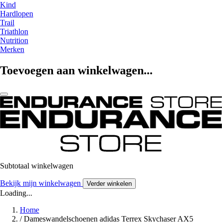
Kind
Hardlopen
Trail
Triathlon
Nutrition
Merken
Toevoegen aan winkelwagen...
Subtotaal winkelwagen
Bekijk mijn winkelwagen
Verder winkelen
Loading...
Home
/
Dameswandelschoenen adidas Terrex Skychaser AX5