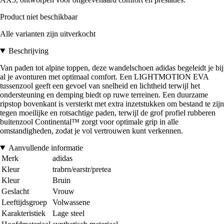
Product niet beschikbaar
Alle varianten zijn uitverkocht
Beschrijving
Van paden tot alpine toppen, deze wandelschoen adidas begeleidt je bij
al je avonturen met optimaal comfort. Een LIGHTMOTION EVA
tussenzool geeft een gevoel van snelheid en lichtheid terwijl het
ondersteuning en demping biedt op ruwe terreinen. Een duurzame
ripstop bovenkant is versterkt met extra inzetstukken om bestand te zijn
tegen moeilijke en rotsachtige paden, terwijl de grof profiel rubberen
buitenzool Continental™ zorgt voor optimale grip in alle
omstandigheden, zodat je vol vertrouwen kunt verkennen.
Aanvullende informatie
Merk
adidas
Kleur
trabrn/earstr/pretea
Kleur
Bruin
Geslacht
Vrouw
Leeftijdsgroep
Volwassene
Karakteristiek
Lage steel