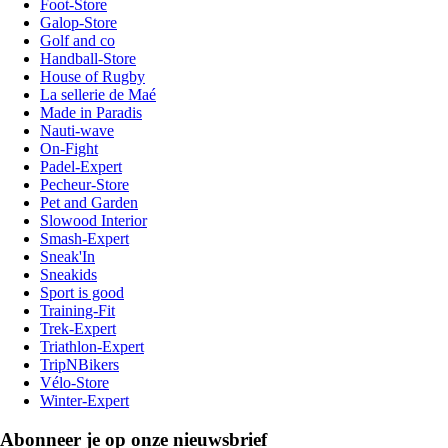
Foot-Store
Galop-Store
Golf and co
Handball-Store
House of Rugby
La sellerie de Maé
Made in Paradis
Nauti-wave
On-Fight
Padel-Expert
Pecheur-Store
Pet and Garden
Slowood Interior
Smash-Expert
Sneak'In
Sneakids
Sport is good
Training-Fit
Trek-Expert
Triathlon-Expert
TripNBikers
Vélo-Store
Winter-Expert
Abonneer je op onze nieuwsbrief