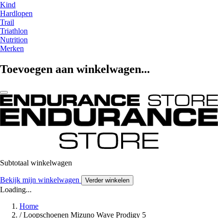
Kind
Hardlopen
Trail
Triathlon
Nutrition
Merken
Toevoegen aan winkelwagen...
Subtotaal winkelwagen
Bekijk mijn winkelwagen
Verder winkelen
Loading...
Home
/
Loopschoenen Mizuno Wave Prodigy 5