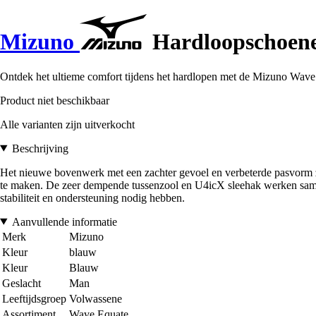
Mizuno
Hardloopschoene
Ontdek het ultieme comfort tijdens het hardlopen met de Mizuno Wave E
Product niet beschikbaar
Alle varianten zijn uitverkocht
Beschrijving
Het nieuwe bovenwerk met een zachter gevoel en verbeterde pasvorm zo
te maken. De zeer dempende tussenzool en U4icX sleehak werken samen 
stabiliteit en ondersteuning nodig hebben.
Aanvullende informatie
Merk
Mizuno
Kleur
blauw
Kleur
Blauw
Geslacht
Man
Leeftijdsgroep
Volwassene
Assortiment
Wave Equate