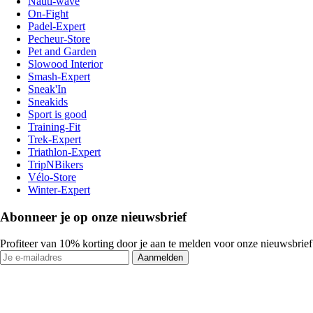
Nauti-wave
On-Fight
Padel-Expert
Pecheur-Store
Pet and Garden
Slowood Interior
Smash-Expert
Sneak'In
Sneakids
Sport is good
Training-Fit
Trek-Expert
Triathlon-Expert
TripNBikers
Vélo-Store
Winter-Expert
Abonneer je op onze nieuwsbrief
Profiteer van 10% korting door je aan te melden voor onze nieuwsbrief
Aanmelden