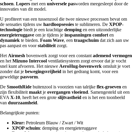
schoen
.
Lopers
met een
universele pas
worden meegesleept door de
innovaties van dit model.
U profiteert van een tussenzool die twee nieuwe processen bevat om
de sensaties tijdens uw
hardloopsessies
te sublimeren. De
XPOP-
technologie
biedt je een krachtige
demping
en een uitzonderlijke
energieteruggave
om je tijdens je
inspanningen
comfort
en
dynamiek
te bieden.
Foam Wave
, een
traagschuim
dat zich aan uw
pas aanpast en voor
stabiliteit
zorgt.
Het
Airmesh
bovenwerk zorgt voor een constant
ademend vermogen
en het
Mizuno Intercool
ventilatiesysteem zorgt ervoor dat je vocht
snel kunt afvoeren. Het nieuwe
AeroHug-bovenwerk
omsluit je voet
zonder dat je
bewegingsvrijheid
in het gedrang komt, voor een
geweldige
pasvorm
.
De
SmoothRide
buitenzool is voorzien van talrijke
flex-groeven
en
zijn flexibiliteit
maakt
je
overgangen
vloeiend
. Samengesteld uit een
EVA
X-10
, heeft het een grote
slijtvastheid
en is het een toonbeeld
van
duurzaamheid
.
Belangrijkste punten:
Kleur:
Petroleum Blauw / Zwart / Wit
XPOP schuim
: demping en energieteruggave