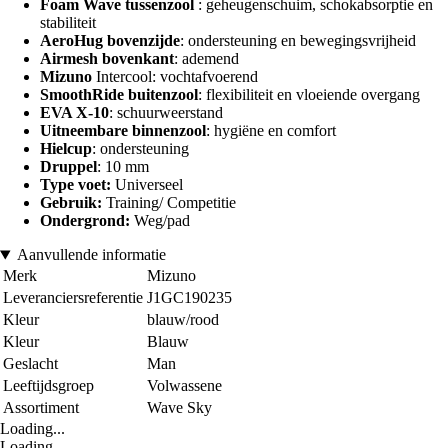
Foam Wave tussenzool
: geheugenschuim, schokabsorptie en
stabiliteit
AeroHug bovenzijde
: ondersteuning en bewegingsvrijheid
Airmesh bovenkant
: ademend
Mizuno
Intercool: vochtafvoerend
SmoothRide buitenzool
: flexibiliteit en vloeiende overgang
EVA X-10
: schuurweerstand
Uitneembare binnenzool
: hygiëne en comfort
Hielcup
: ondersteuning
Druppel
: 10 mm
Type voet:
Universeel
Gebruik:
Training/ Competitie
Ondergrond:
Weg/pad
Aanvullende informatie
Merk
Mizuno
Leveranciersreferentie
J1GC190235
Kleur
blauw/rood
Kleur
Blauw
Geslacht
Man
Leeftijdsgroep
Volwassene
Assortiment
Wave Sky
Loading...
Loading...