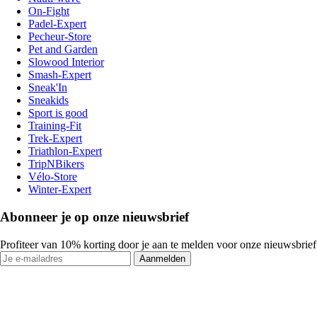
On-Fight
Padel-Expert
Pecheur-Store
Pet and Garden
Slowood Interior
Smash-Expert
Sneak'In
Sneakids
Sport is good
Training-Fit
Trek-Expert
Triathlon-Expert
TripNBikers
Vélo-Store
Winter-Expert
Abonneer je op onze nieuwsbrief
Profiteer van 10% korting door je aan te melden voor onze nieuwsbrief
Aanmelden