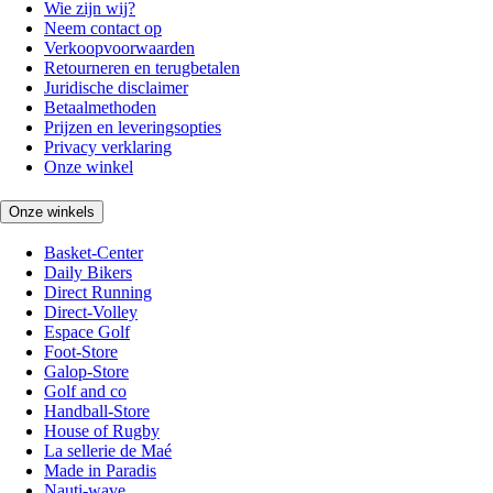
Wie zijn wij?
Neem contact op
Verkoopvoorwaarden
Retourneren en terugbetalen
Juridische disclaimer
Betaalmethoden
Prijzen en leveringsopties
Privacy verklaring
Onze winkel
Onze winkels
Basket-Center
Daily Bikers
Direct Running
Direct-Volley
Espace Golf
Foot-Store
Galop-Store
Golf and co
Handball-Store
House of Rugby
La sellerie de Maé
Made in Paradis
Nauti-wave