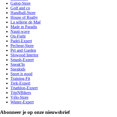
Galop-Store
Golf and co
Handball-Store
House of Rugby
La sellerie de Maé
Made in Paradis
Nauti-wave
On-Fight
Padel-Expert
Pecheur-Store
Pet and Garden
Slowood Interior
Smash-Expert
Sneak'In
Sneakids
Sport is good
Training-Fit
Trek-Expert
Triathlon-Expert
TripNBikers
Vélo-Store
Winter-Expert
Abonneer je op onze nieuwsbrief