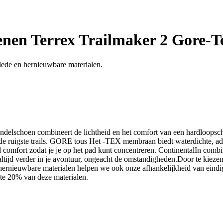
en Terrex Trailmaker 2 Gore-T
lede en hernieuwbare materialen.
wandelschoen combineert de lichtheid en het comfort van een hardloops
p de ruigste trails. GORE tous Het -TEX membraan biedt waterdichte, 
comfort zodat je je op het pad kunt concentreren. ContinentalIn comb
a altijd verder in je avontuur, ongeacht de omstandigheden.Door te kiez
 hernieuwbare materialen helpen we ook onze afhankelijkheid van eind
te 20% van deze materialen.