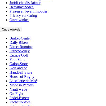
Juridische disclaimer
Betaalmethoden
Prijzen en leveringsopties
Privacy verklaring
Onze winkel
Onze winkels
Basket-Center
Daily Bikers
Direct Running
Direct-Volley
Espace Golf
Foot-Store
Galop-Store
Golf and co
Handball-Store
House of Rugby
La sellerie de Maé
Made in Paradis
Nauti-wave
On-Fight
Padel-Expert
Pecheur-Store