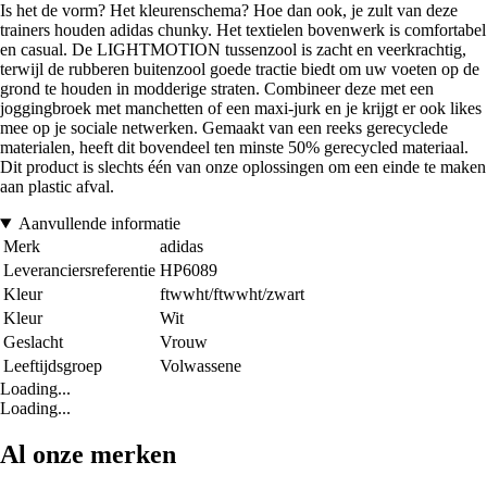
Is het de vorm? Het kleurenschema? Hoe dan ook, je zult van deze
trainers houden adidas chunky. Het textielen bovenwerk is comfortabel
en casual. De LIGHTMOTION tussenzool is zacht en veerkrachtig,
terwijl de rubberen buitenzool goede tractie biedt om uw voeten op de
grond te houden in modderige straten. Combineer deze met een
joggingbroek met manchetten of een maxi-jurk en je krijgt er ook likes
mee op je sociale netwerken. Gemaakt van een reeks gerecyclede
materialen, heeft dit bovendeel ten minste 50% gerecycled materiaal.
Dit product is slechts één van onze oplossingen om een einde te maken
aan plastic afval.
Aanvullende informatie
Merk
adidas
Leveranciersreferentie
HP6089
Kleur
ftwwht/ftwwht/zwart
Kleur
Wit
Geslacht
Vrouw
Leeftijdsgroep
Volwassene
Loading...
Loading...
Al onze merken