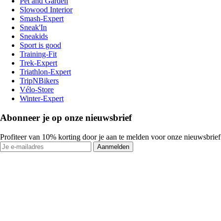
Pet and Garden
Slowood Interior
Smash-Expert
Sneak'In
Sneakids
Sport is good
Training-Fit
Trek-Expert
Triathlon-Expert
TripNBikers
Vélo-Store
Winter-Expert
Abonneer je op onze nieuwsbrief
Profiteer van 10% korting door je aan te melden voor onze nieuwsbrief
Aanmelden