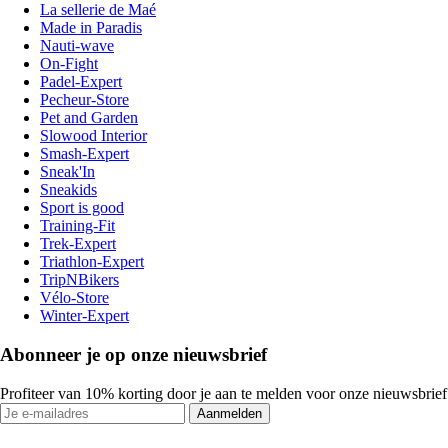
La sellerie de Maé
Made in Paradis
Nauti-wave
On-Fight
Padel-Expert
Pecheur-Store
Pet and Garden
Slowood Interior
Smash-Expert
Sneak'In
Sneakids
Sport is good
Training-Fit
Trek-Expert
Triathlon-Expert
TripNBikers
Vélo-Store
Winter-Expert
Abonneer je op onze nieuwsbrief
Profiteer van 10% korting door je aan te melden voor onze nieuwsbrief
Aanmelden