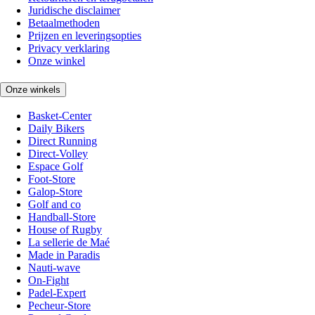
Juridische disclaimer
Betaalmethoden
Prijzen en leveringsopties
Privacy verklaring
Onze winkel
Onze winkels
Basket-Center
Daily Bikers
Direct Running
Direct-Volley
Espace Golf
Foot-Store
Galop-Store
Golf and co
Handball-Store
House of Rugby
La sellerie de Maé
Made in Paradis
Nauti-wave
On-Fight
Padel-Expert
Pecheur-Store